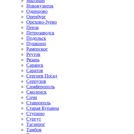
Мытищи
Новокузнецк
Одинцово
Оренбург
Орехово-Зуево
Пенза
Петрозаводск
Подольск
Пушкино
Раменское
Реутов
Рязань
Саранск
Саратов
Сергиев Посад
Серпухов
Симферополь
Смоленск
Сочи
Ставрополь
Старая Купавна
Ступино
Сургут
Таганрог
Тамбов